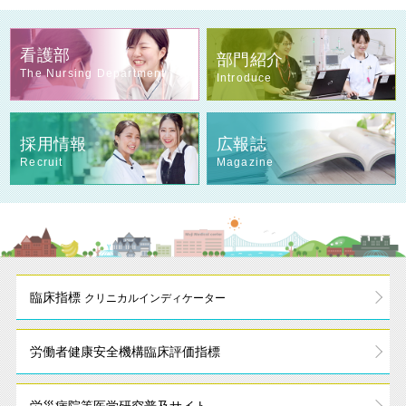
看護部
部門紹介
The Nursing Department
Introduce
採用情報
広報誌
Recruit
Magazine
臨床指標
クリニカルインディケーター
労働者健康安全機構
臨床評価指標
労災病院等
医学研究普及サイト